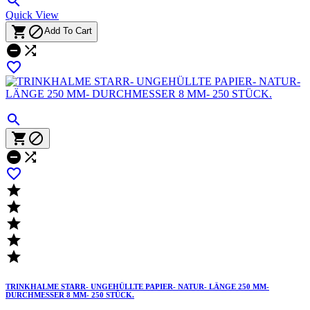

Quick View


Add To Cart














TRINKHALME STARR- UNGEHÜLLTE PAPIER- NATUR- LÄNGE 250 MM-
DURCHMESSER 8 MM- 250 STÜCK.