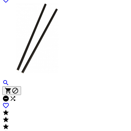








