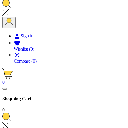

Sign in

Wishlist
(0)

Compare
(0)
0
Shopping Cart
0