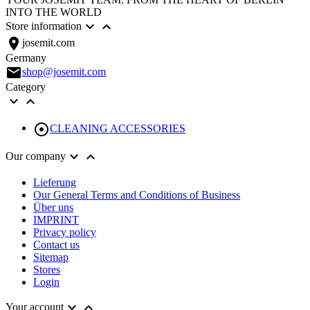
INTO THE WORLD


Store information
location_on
josemit.com
Germany
email
shop@josemit.com
Category



CLEANING ACCESSORIES


Our company
Lieferung
Our General Terms and Conditions of Business
Über uns
IMPRINT
Privacy policy
Contact us
Sitemap
Stores
Login


Your account