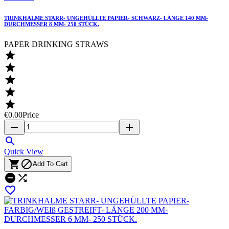
TRINKHALME STARR- UNGEHÜLLTE PAPIER- SCHWARZ- LÄNGE 140 MM-
DURCHMESSER 8 MM- 250 STÜCK.
PAPER DRINKING STRAWS





€0.00
Price
remove
add

Quick View


Add To Cart


