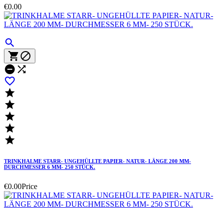
€0.00











TRINKHALME STARR- UNGEHÜLLTE PAPIER- NATUR- LÄNGE 200 MM-
DURCHMESSER 6 MM- 250 STÜCK.
€0.00
Price