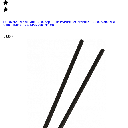


TRINKHALME STARR- UNGEHÜLLTE PAPIER- SCHWARZ- LÄNGE 200 MM-
DURCHMESSER 6 MM- 250 STÜCK.
€0.00