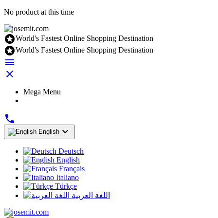
No product at this time

World's Fastest Online Shopping Destination

World's Fastest Online Shopping Destination


Mega Menu


English
Deutsch
English
Français
Italiano
Türkçe
اللغة العربية