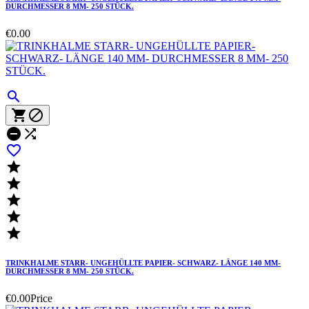
DURCHMESSER 8 MM- 250 STÜCK.
€0.00











TRINKHALME STARR- UNGEHÜLLTE PAPIER- SCHWARZ- LÄNGE 140 MM-
DURCHMESSER 8 MM- 250 STÜCK.
€0.00
Price