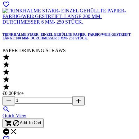

TRINKHALME STARR- EINZEL GEHÜLLTE PAPIER- FARBIG/WEIß GESTREIFT-
LÄNGE 200 MM- DURCHMESSER 6 MM- 250 STÜCK.
PAPER DRINKING STRAWS





€0.00
Price
remove
add

Quick View


Add To Cart


