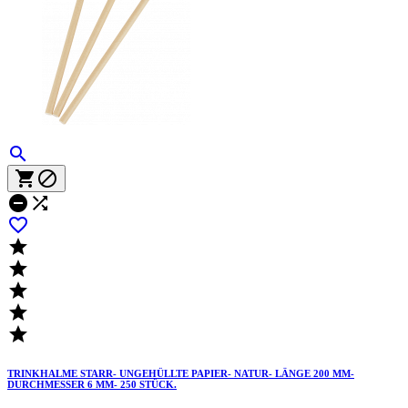











TRINKHALME STARR- UNGEHÜLLTE PAPIER- NATUR- LÄNGE 200 MM-
DURCHMESSER 6 MM- 250 STÜCK.