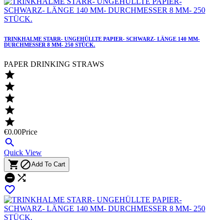
TRINKHALME STARR- UNGEHÜLLTE PAPIER- SCHWARZ- LÄNGE 140 MM-
DURCHMESSER 8 MM- 250 STÜCK.
PAPER DRINKING STRAWS





€0.00
Price

Quick View


Add To Cart


