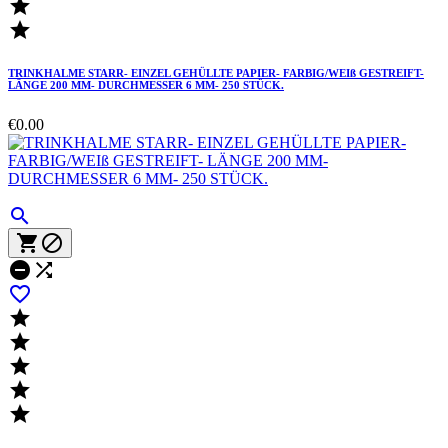


TRINKHALME STARR- EINZEL GEHÜLLTE PAPIER- FARBIG/WEIß GESTREIFT-
LÄNGE 200 MM- DURCHMESSER 6 MM- 250 STÜCK.
€0.00










