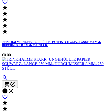






TRINKHALME STARR- UNGEHÜLLTE PAPIER- SCHWARZ- LÄNGE 250 MM-
DURCHMESSER 8 MM- 250 STÜCK.
€0.00







