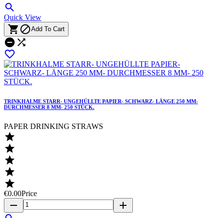

Quick View


Add To Cart



TRINKHALME STARR- UNGEHÜLLTE PAPIER- SCHWARZ- LÄNGE 250 MM-
DURCHMESSER 8 MM- 250 STÜCK.
PAPER DRINKING STRAWS





€0.00
Price
remove
add