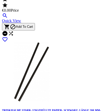

€0.00
Price

Quick View


Add To Cart



TRINKHALME STARR- UNGEHÜLLTE PAPIER- SCHWARZ- LÄNGE 200 MM-