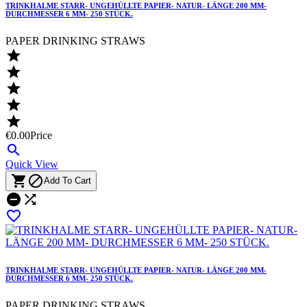
TRINKHALME STARR- UNGEHÜLLTE PAPIER- NATUR- LÄNGE 200 MM-
DURCHMESSER 6 MM- 250 STÜCK.
PAPER DRINKING STRAWS





€0.00
Price

Quick View


Add To Cart



TRINKHALME STARR- UNGEHÜLLTE PAPIER- NATUR- LÄNGE 200 MM-
DURCHMESSER 6 MM- 250 STÜCK.
PAPER DRINKING STRAWS