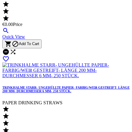



€0.00
Price

Quick View


Add To Cart



TRINKHALME STARR- UNGEHÜLLTE PAPIER- FARBIG/WEIß GESTREIFT- LÄNGE
200 MM- DURCHMESSER 6 MM- 250 STÜCK.
PAPER DRINKING STRAWS



