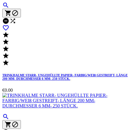











TRINKHALME STARR- UNGEHÜLLTE PAPIER- FARBIG/WEIß GESTREIFT- LÄNGE
200 MM- DURCHMESSER 6 MM- 250 STÜCK.
€0.00


