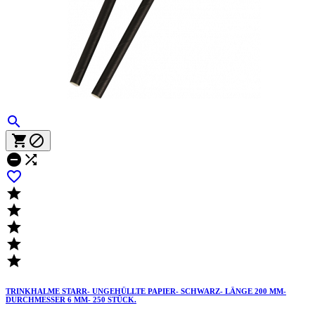











TRINKHALME STARR- UNGEHÜLLTE PAPIER- SCHWARZ- LÄNGE 200 MM-
DURCHMESSER 6 MM- 250 STÜCK.