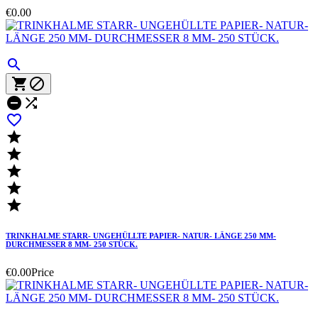
€0.00











TRINKHALME STARR- UNGEHÜLLTE PAPIER- NATUR- LÄNGE 250 MM-
DURCHMESSER 8 MM- 250 STÜCK.
€0.00
Price