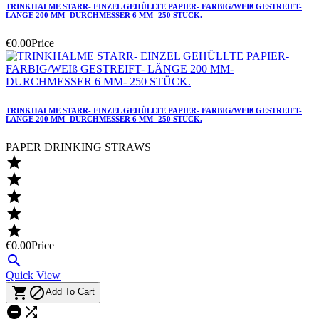
TRINKHALME STARR- EINZEL GEHÜLLTE PAPIER- FARBIG/WEIß GESTREIFT-
LÄNGE 200 MM- DURCHMESSER 6 MM- 250 STÜCK.
€0.00
Price
TRINKHALME STARR- EINZEL GEHÜLLTE PAPIER- FARBIG/WEIß GESTREIFT-
LÄNGE 200 MM- DURCHMESSER 6 MM- 250 STÜCK.
PAPER DRINKING STRAWS





€0.00
Price

Quick View


Add To Cart

