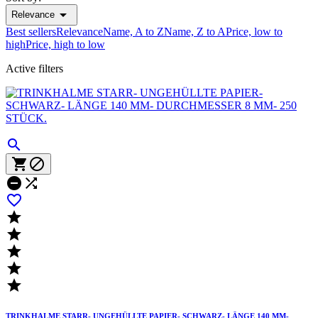

Relevance
Best sellers
Relevance
Name, A to Z
Name, Z to A
Price, low to
high
Price, high to low
Active filters











TRINKHALME STARR- UNGEHÜLLTE PAPIER- SCHWARZ- LÄNGE 140 MM-