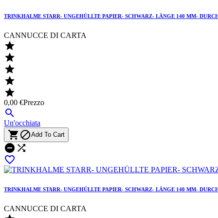
TRINKHALME STARR- UNGEHÜLLTE PAPIER- SCHWARZ- LÄNGE 140 MM- DURCH
CANNUCCE DI CARTA





0,00 €
Prezzo

Un'occhiata


Add To Cart



TRINKHALME STARR- UNGEHÜLLTE PAPIER- SCHWARZ- LÄNGE 140 MM- DURCH
CANNUCCE DI CARTA