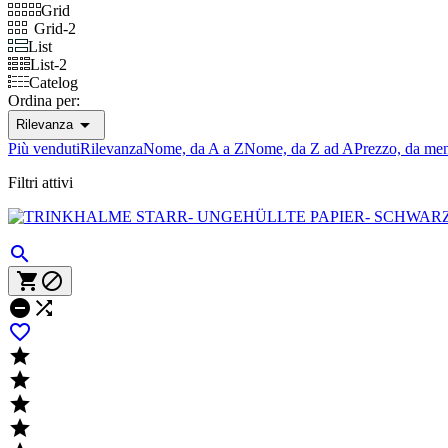
Grid
Grid-2
List
List-2
Catelog
Ordina per:

Rilevanza
Più venduti
Rilevanza
Nome, da A a Z
Nome, da Z ad A
Prezzo, da men
Filtri attivi









