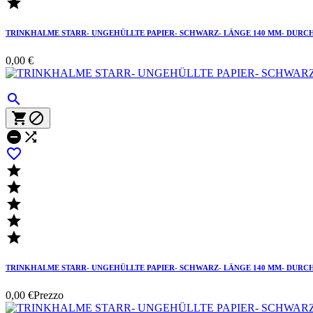

TRINKHALME STARR- UNGEHÜLLTE PAPIER- SCHWARZ- LÄNGE 140 MM- DURCH
0,00 €











TRINKHALME STARR- UNGEHÜLLTE PAPIER- SCHWARZ- LÄNGE 140 MM- DURCH
0,00 €
Prezzo