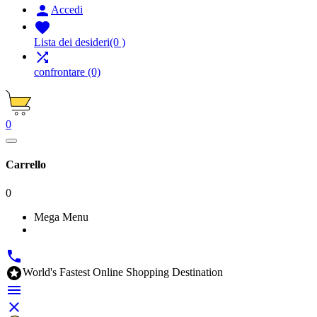

Accedi

Lista dei desideri
(0 )

confrontare
(0)
0
Carrello
0
Mega Menu


World's Fastest Online Shopping Destination

