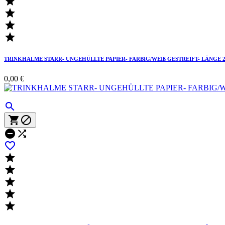




TRINKHALME STARR- UNGEHÜLLTE PAPIER- FARBIG/WEIß GESTREIFT- LÄNGE 2
0,00 €










