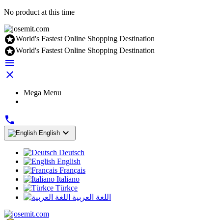
No product at this time

World's Fastest Online Shopping Destination

World's Fastest Online Shopping Destination


Mega Menu


English
Deutsch
English
Français
Italiano
Türkçe
اللغة العربية