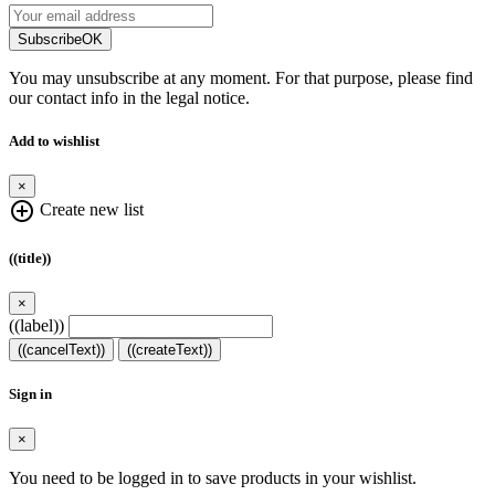
Subscribe
OK
You may unsubscribe at any moment. For that purpose, please find
our contact info in the legal notice.
Add to wishlist
×
add_circle_outline
Create new list
((title))
×
((label))
((cancelText))
((createText))
Sign in
×
You need to be logged in to save products in your wishlist.