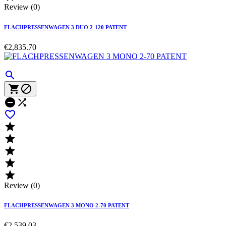
Review (0)
FLACHPRESSENWAGEN 3 DUO 2-120 PATENT
€2,835.70











Review (0)
FLACHPRESSENWAGEN 3 MONO 2-70 PATENT
€2,539.03