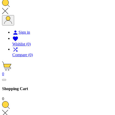

Sign in

Wishlist
(0)

Compare
(0)
0
Shopping Cart
0