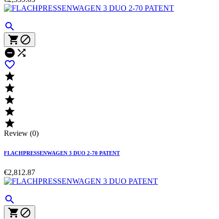











Review (0)
FLACHPRESSENWAGEN 3 DUO 2-70 PATENT
€2,812.87


