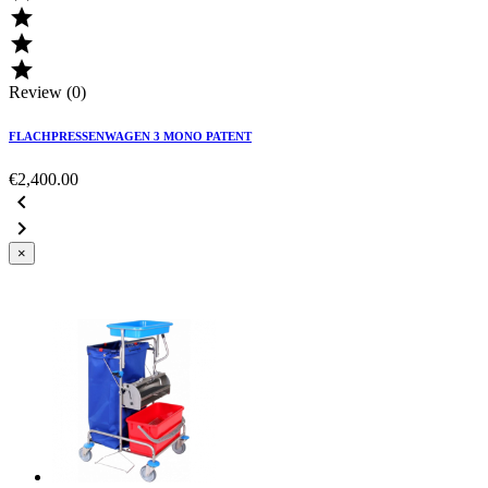



Review (0)
FLACHPRESSENWAGEN 3 MONO PATENT
€2,400.00


×