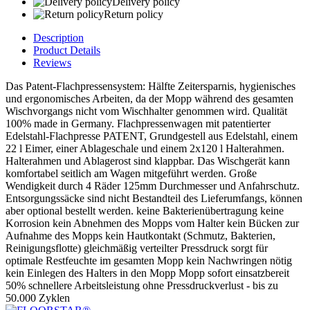
Delivery policy
Return policy
Description
Product Details
Reviews
Das Patent-Flachpressensystem: Hälfte Zeitersparnis, hygienisches
und ergonomisches Arbeiten, da der Mopp während des gesamten
Wischvorgangs nicht vom Wischhalter genommen wird. Qualität
100% made in Germany. Flachpressenwagen mit patentierter
Edelstahl-Flachpresse PATENT, Grundgestell aus Edelstahl, einem
22 l Eimer, einer Ablageschale und einem 2x120 l Halterahmen.
Halterahmen und Ablagerost sind klappbar. Das Wischgerät kann
komfortabel seitlich am Wagen mitgeführt werden. Große
Wendigkeit durch 4 Räder 125mm Durchmesser und Anfahrschutz.
Entsorgungssäcke sind nicht Bestandteil des Lieferumfangs, können
aber optional bestellt werden. keine Bakterienübertragung keine
Korrosion kein Abnehmen des Mopps vom Halter kein Bücken zur
Aufnahme des Mopps kein Hautkontakt (Schmutz, Bakterien,
Reinigungsflotte) gleichmäßig verteilter Pressdruck sorgt für
optimale Restfeuchte im gesamten Mopp kein Nachwringen nötig
kein Einlegen des Halters in den Mopp Mopp sofort einsatzbereit
50% schnellere Arbeitsleistung ohne Pressdruckverlust - bis zu
50.000 Zyklen