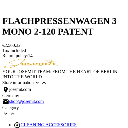
FLACHPRESSENWAGEN 3
MONO 2-120 PATENT
€2,560.32
Tax Included
Return policy:14
YOUR JOSEMIT TEAM: FROM THE HEART OF BERLIN
INTO THE WORLD


Store information
location_on
josemit.com
Germany
email
shop@josemit.com
Category



CLEANING ACCESSORIES