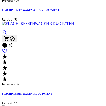
Review (0)
FLACHPRESSENWAGEN 3 DUO 2-120 PATENT
€2,835.70











Review (0)
FLACHPRESSENWAGEN 3 DUO PATENT
€2,654.77