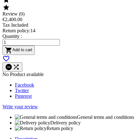

Review (0)
€2,400.00
Tax Included
Return policy:14
Quantity :

Add to cart



No Product available
Facebook
Twitter
Pinterest
Write your review
General terms and conditions
Delivery policy
Return policy
Description