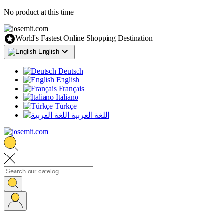
No product at this time

World's Fastest Online Shopping Destination

English
Deutsch
English
Français
Italiano
Türkçe
اللغة العربية