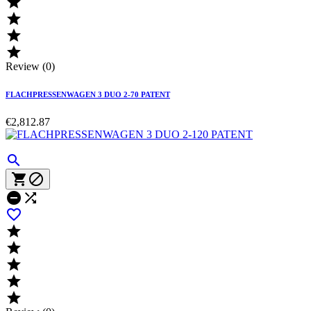




Review (0)
FLACHPRESSENWAGEN 3 DUO 2-70 PATENT
€2,812.87










