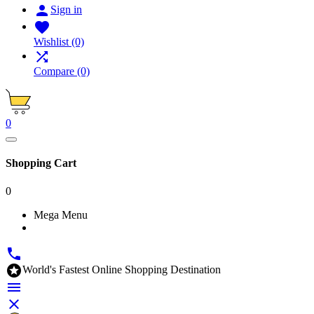

Sign in

Wishlist
(0)

Compare
(0)
0
Shopping Cart
0
Mega Menu


World's Fastest Online Shopping Destination

