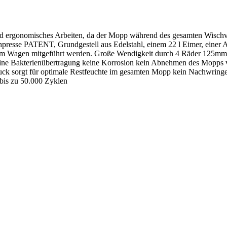
 und ergonomisches Arbeiten, da der Mopp während des gesamten Wisc
hpresse PATENT, Grundgestell aus Edelstahl, einem 22 l Eimer, einer
h am Wagen mitgeführt werden. Große Wendigkeit durch 4 Räder 125mm
. keine Bakterienübertragung keine Korrosion kein Abnehmen des Mop
druck sorgt für optimale Restfeuchte im gesamten Mopp kein Nachwring
 bis zu 50.000 Zyklen