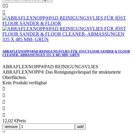



ABRAFLEXNOPP®PAD REINIGUNGSVLIES FÜR JÖST FLOOR SANDER & FLOOR
CLEANER- ABMASSUNGEN 335 X 485 MM- GRÜN
ABRAFLEXNOPP®PAD REINIGUNGSVLIES
ABRAFLEXNOPP® Das Reinigungsvliespad für strukturierte
Oberflächen.
Kein Produkt verfügbar





12,02 €
Preis
remove
add