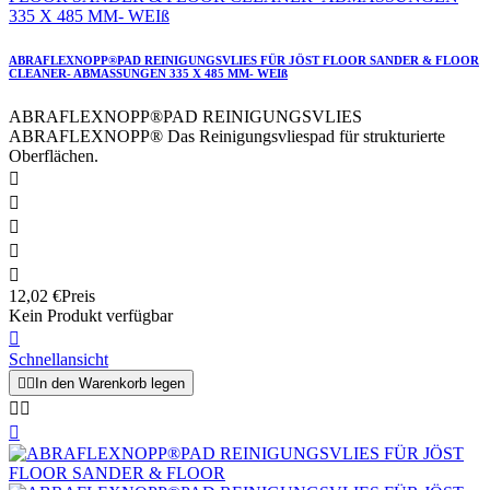
ABRAFLEXNOPP®PAD REINIGUNGSVLIES FÜR JÖST FLOOR SANDER & FLOOR
CLEANER- ABMASSUNGEN 335 X 485 MM- WEIß
ABRAFLEXNOPP®PAD REINIGUNGSVLIES
ABRAFLEXNOPP® Das Reinigungsvliespad für strukturierte
Oberflächen.





12,02 €
Preis
Kein Produkt verfügbar

Schnellansicht


In den Warenkorb legen


