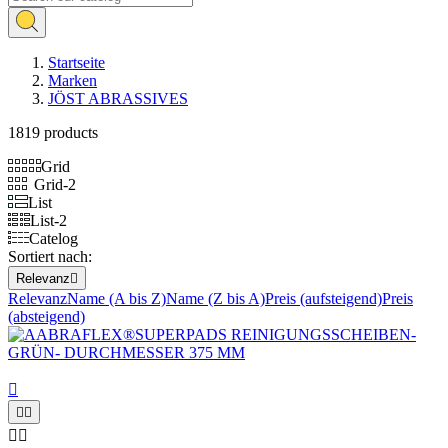
Startseite
Marken
JÖST ABRASSIVES
1819 products
Grid
Grid-2
List
List-2
Catelog
Sortiert nach:
Relevanz

Relevanz
Name (A bis Z)
Name (Z bis A)
Preis (aufsteigend)
Preis
(absteigend)




