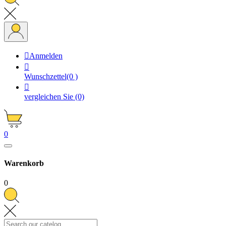

Anmelden

Wunschzettel
(0 )

vergleichen Sie
(0)
0
Warenkorb
0