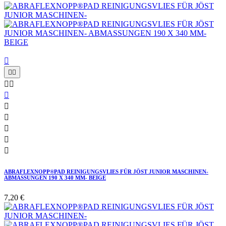











ABRAFLEXNOPP®PAD REINIGUNGSVLIES FÜR JÖST JUNIOR MASCHINEN-
ABMASSUNGEN 190 X 340 MM- BEIGE
7,20 €