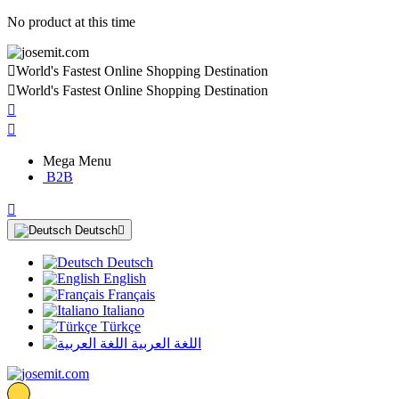
No product at this time

World's Fastest Online Shopping Destination

World's Fastest Online Shopping Destination


Mega Menu
B2B

Deutsch

Deutsch
English
Français
Italiano
Türkçe
اللغة العربية