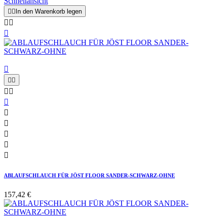
Schnellansicht


In den Warenkorb legen














ABLAUFSCHLAUCH FÜR JÖST FLOOR SANDER-SCHWARZ-OHNE
157,42 €