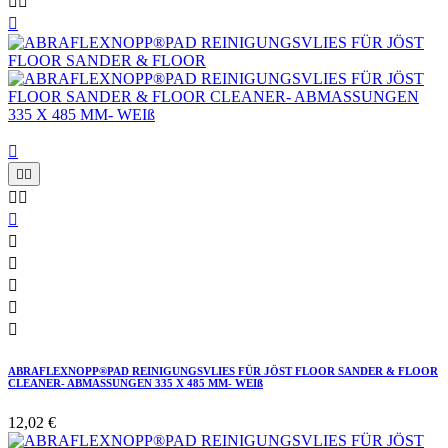














ABRAFLEXNOPP®PAD REINIGUNGSVLIES FÜR JÖST FLOOR SANDER & FLOOR
CLEANER- ABMASSUNGEN 335 X 485 MM- WEIß
12,02 €