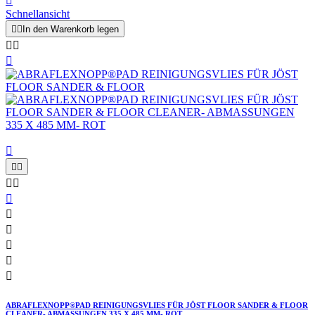

Schnellansicht


In den Warenkorb legen














ABRAFLEXNOPP®PAD REINIGUNGSVLIES FÜR JÖST FLOOR SANDER & FLOOR
CLEANER- ABMASSUNGEN 335 X 485 MM- ROT