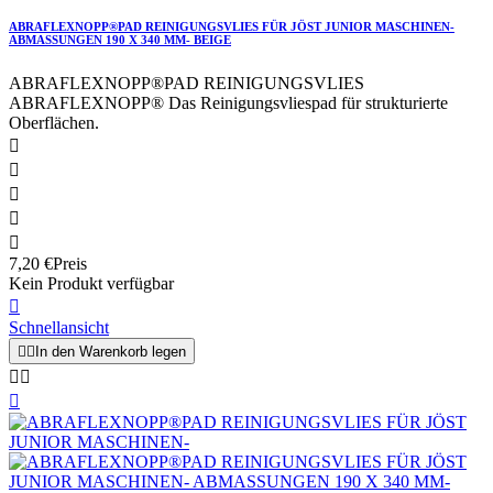
ABRAFLEXNOPP®PAD REINIGUNGSVLIES FÜR JÖST JUNIOR MASCHINEN-
ABMASSUNGEN 190 X 340 MM- BEIGE
ABRAFLEXNOPP®PAD REINIGUNGSVLIES
ABRAFLEXNOPP® Das Reinigungsvliespad für strukturierte
Oberflächen.





7,20 €
Preis
Kein Produkt verfügbar

Schnellansicht


In den Warenkorb legen


