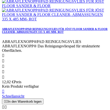
ABRAFLEXNOPP®PAD REINIGUNGSVLIES FÜR JÖST FLOOR SANDER & FLOOR
CLEANER- ABMASSUNGEN 335 X 485 MM- ROT
ABRAFLEXNOPP®PAD REINIGUNGSVLIES
ABRAFLEXNOPP® Das Reinigungsvliespad für strukturierte
Oberflächen.





12,02 €
Preis
Kein Produkt verfügbar

Schnellansicht


In den Warenkorb legen

