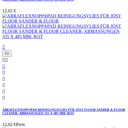
12,02 €











ABRAFLEXNOPP®PAD REINIGUNGSVLIES FÜR JÖST FLOOR SANDER & FLOOR
CLEANER- ABMASSUNGEN 335 X 485 MM- ROT
12,02 €
Preis