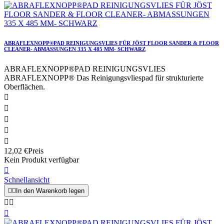
ABRAFLEXNOPP®PAD REINIGUNGSVLIES FÜR JÖST FLOOR SANDER & FLOOR
CLEANER- ABMASSUNGEN 335 X 485 MM- SCHWARZ
ABRAFLEXNOPP®PAD REINIGUNGSVLIES
ABRAFLEXNOPP® Das Reinigungsvliespad für strukturierte
Oberflächen.





12,02 €
Preis
Kein Produkt verfügbar

Schnellansicht


In den Warenkorb legen


