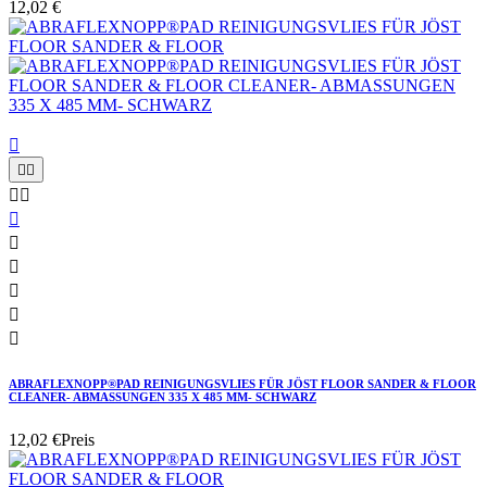
12,02 €











ABRAFLEXNOPP®PAD REINIGUNGSVLIES FÜR JÖST FLOOR SANDER & FLOOR
CLEANER- ABMASSUNGEN 335 X 485 MM- SCHWARZ
12,02 €
Preis