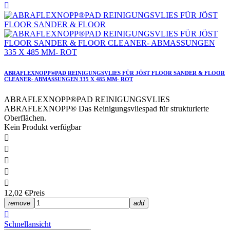

ABRAFLEXNOPP®PAD REINIGUNGSVLIES FÜR JÖST FLOOR SANDER & FLOOR
CLEANER- ABMASSUNGEN 335 X 485 MM- ROT
ABRAFLEXNOPP®PAD REINIGUNGSVLIES
ABRAFLEXNOPP® Das Reinigungsvliespad für strukturierte
Oberflächen.
Kein Produkt verfügbar





12,02 €
Preis
remove
add

Schnellansicht