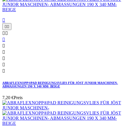











ABRAFLEXNOPP®PAD REINIGUNGSVLIES FÜR JÖST JUNIOR MASCHINEN-
ABMASSUNGEN 190 X 340 MM- BEIGE
7,20 €
Preis