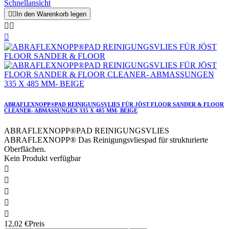
Schnellansicht


In den Warenkorb legen



ABRAFLEXNOPP®PAD REINIGUNGSVLIES FÜR JÖST FLOOR SANDER & FLOOR
CLEANER- ABMASSUNGEN 335 X 485 MM- BEIGE
ABRAFLEXNOPP®PAD REINIGUNGSVLIES
ABRAFLEXNOPP® Das Reinigungsvliespad für strukturierte
Oberflächen.
Kein Produkt verfügbar





12,02 €
Preis