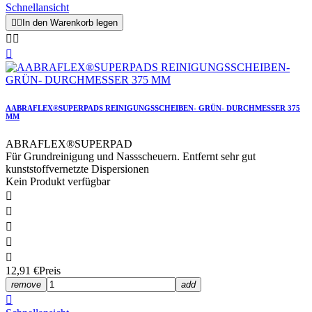
Schnellansicht


In den Warenkorb legen



AABRAFLEX®SUPERPADS REINIGUNGSSCHEIBEN- GRÜN- DURCHMESSER 375
MM
ABRAFLEX®SUPERPAD
Für Grundreinigung und Nassscheuern. Entfernt sehr gut
kunststoffvernetzte Dispersionen
Kein Produkt verfügbar





12,91 €
Preis
remove
add
