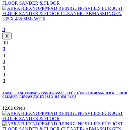











ABRAFLEXNOPP®PAD REINIGUNGSVLIES FÜR JÖST FLOOR SANDER & FLOOR
CLEANER- ABMASSUNGEN 335 X 485 MM- WEIß
12,02 €
Preis