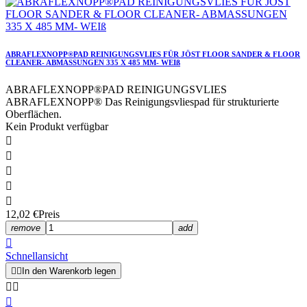
ABRAFLEXNOPP®PAD REINIGUNGSVLIES FÜR JÖST FLOOR SANDER & FLOOR
CLEANER- ABMASSUNGEN 335 X 485 MM- WEIß
ABRAFLEXNOPP®PAD REINIGUNGSVLIES
ABRAFLEXNOPP® Das Reinigungsvliespad für strukturierte
Oberflächen.
Kein Produkt verfügbar





12,02 €
Preis
remove
add

Schnellansicht


In den Warenkorb legen


