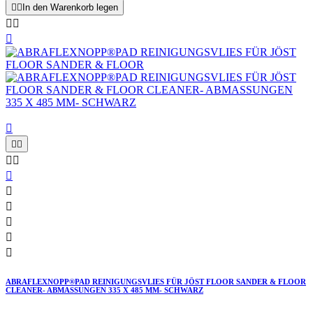


In den Warenkorb legen














ABRAFLEXNOPP®PAD REINIGUNGSVLIES FÜR JÖST FLOOR SANDER & FLOOR
CLEANER- ABMASSUNGEN 335 X 485 MM- SCHWARZ