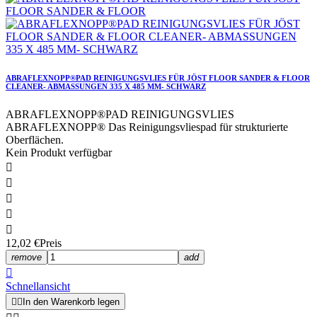
ABRAFLEXNOPP®PAD REINIGUNGSVLIES FÜR JÖST FLOOR SANDER & FLOOR
CLEANER- ABMASSUNGEN 335 X 485 MM- SCHWARZ
ABRAFLEXNOPP®PAD REINIGUNGSVLIES
ABRAFLEXNOPP® Das Reinigungsvliespad für strukturierte
Oberflächen.
Kein Produkt verfügbar





12,02 €
Preis
remove
add

Schnellansicht


In den Warenkorb legen