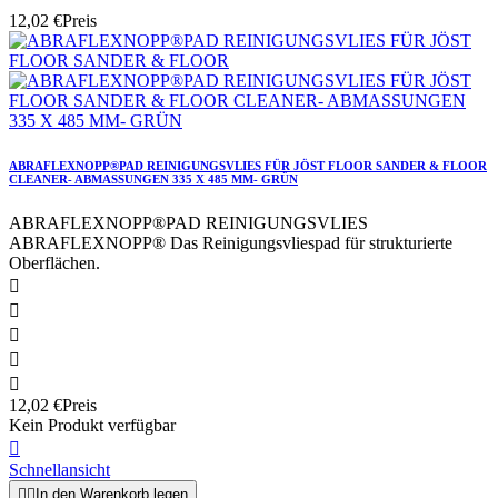
12,02 €
Preis
ABRAFLEXNOPP®PAD REINIGUNGSVLIES FÜR JÖST FLOOR SANDER & FLOOR
CLEANER- ABMASSUNGEN 335 X 485 MM- GRÜN
ABRAFLEXNOPP®PAD REINIGUNGSVLIES
ABRAFLEXNOPP® Das Reinigungsvliespad für strukturierte
Oberflächen.





12,02 €
Preis
Kein Produkt verfügbar

Schnellansicht


In den Warenkorb legen