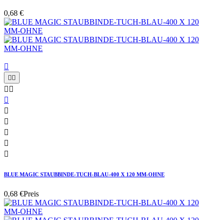
0,68 €











BLUE MAGIC STAUBBINDE-TUCH-BLAU-400 X 120 MM-OHNE
0,68 €
Preis