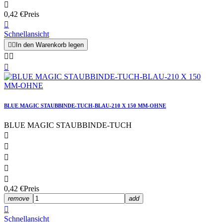

0,42 €
Preis

Schnellansicht


In den Warenkorb legen



BLUE MAGIC STAUBBINDE-TUCH-BLAU-210 X 150 MM-OHNE
BLUE MAGIC STAUBBINDE-TUCH





0,42 €
Preis
remove
add

Schnellansicht