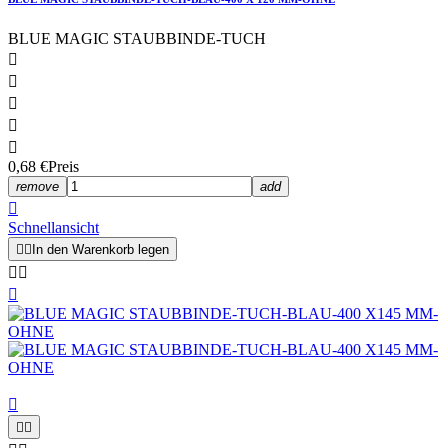
BLUE MAGIC STAUBBINDE-TUCH





0,68 €
Preis
remove
add

Schnellansicht


In den Warenkorb legen





