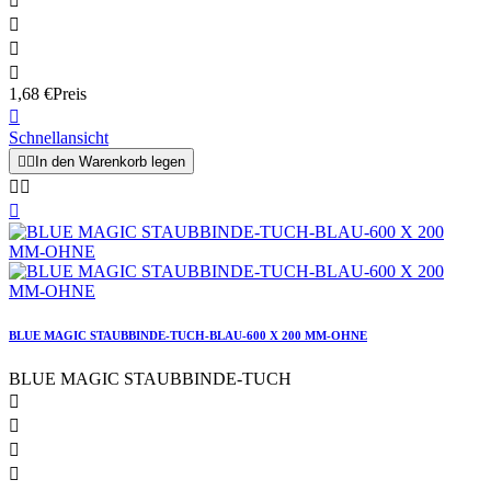




1,68 €
Preis

Schnellansicht


In den Warenkorb legen



BLUE MAGIC STAUBBINDE-TUCH-BLAU-600 X 200 MM-OHNE
BLUE MAGIC STAUBBINDE-TUCH



