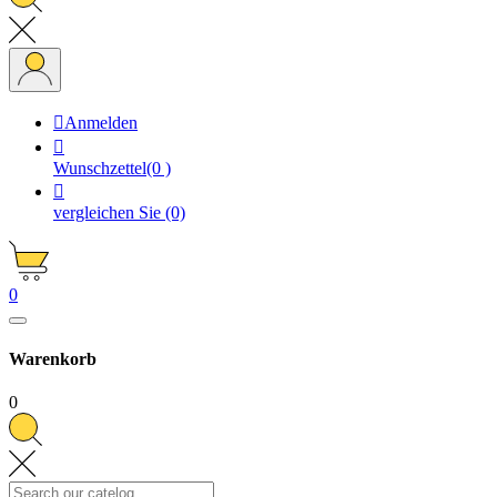

Anmelden

Wunschzettel
(0 )

vergleichen Sie
(0)
0
Warenkorb
0