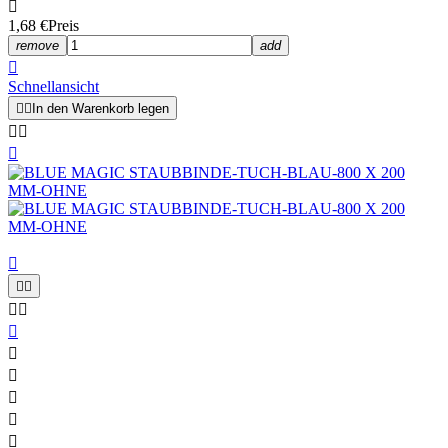

1,68 €
Preis
remove
add

Schnellansicht


In den Warenkorb legen













