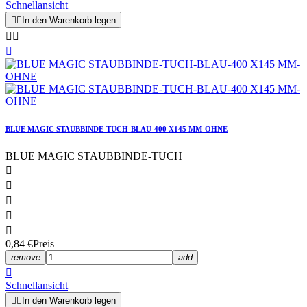
Schnellansicht


In den Warenkorb legen



BLUE MAGIC STAUBBINDE-TUCH-BLAU-400 X145 MM-OHNE
BLUE MAGIC STAUBBINDE-TUCH





0,84 €
Preis
remove
add

Schnellansicht


In den Warenkorb legen