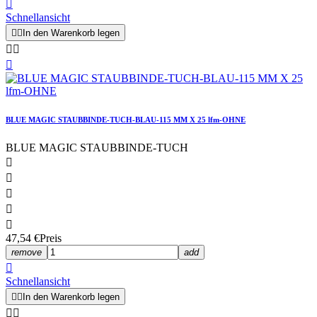

Schnellansicht


In den Warenkorb legen



BLUE MAGIC STAUBBINDE-TUCH-BLAU-115 MM X 25 lfm-OHNE
BLUE MAGIC STAUBBINDE-TUCH





47,54 €
Preis
remove
add

Schnellansicht


In den Warenkorb legen

