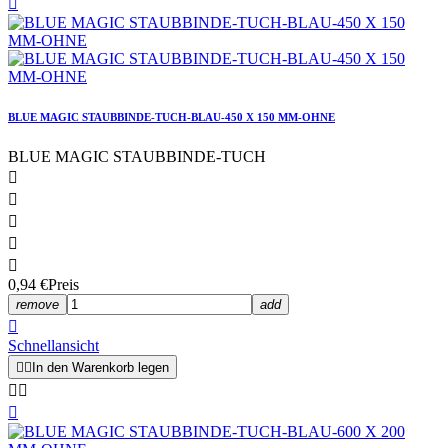

BLUE MAGIC STAUBBINDE-TUCH-BLAU-450 X 150 MM-OHNE
BLUE MAGIC STAUBBINDE-TUCH





0,94 €
Preis
remove
add

Schnellansicht


In den Warenkorb legen


