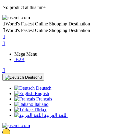
No product at this time

World's Fastest Online Shopping Destination

World's Fastest Online Shopping Destination


Mega Menu
B2B

Deutsch

Deutsch
English
Français
Italiano
Türkçe
اللغة العربية