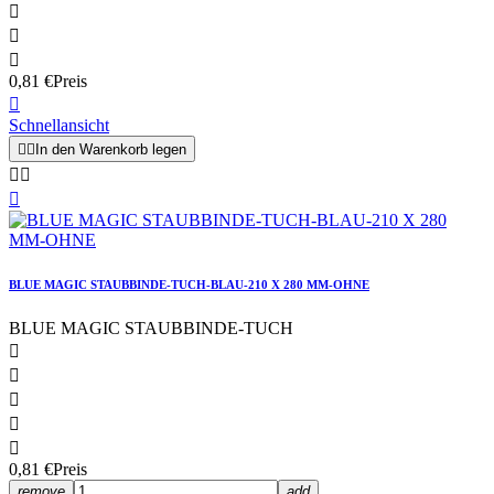



0,81 €
Preis

Schnellansicht


In den Warenkorb legen



BLUE MAGIC STAUBBINDE-TUCH-BLAU-210 X 280 MM-OHNE
BLUE MAGIC STAUBBINDE-TUCH





0,81 €
Preis
remove
add