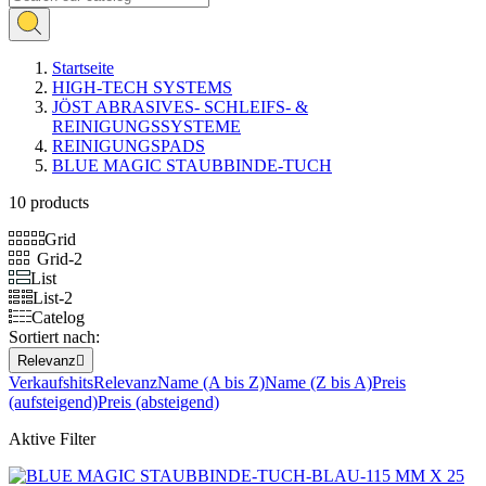
Startseite
HIGH-TECH SYSTEMS
JÖST ABRASIVES- SCHLEIFS- &
REINIGUNGSSYSTEME
REINIGUNGSPADS
BLUE MAGIC STAUBBINDE-TUCH
10 products
Grid
Grid-2
List
List-2
Catelog
Sortiert nach:
Relevanz

Verkaufshits
Relevanz
Name (A bis Z)
Name (Z bis A)
Preis
(aufsteigend)
Preis (absteigend)
Aktive Filter