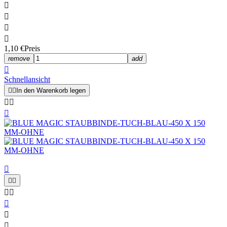




1,10 €
Preis
remove
add

Schnellansicht


In den Warenkorb legen










