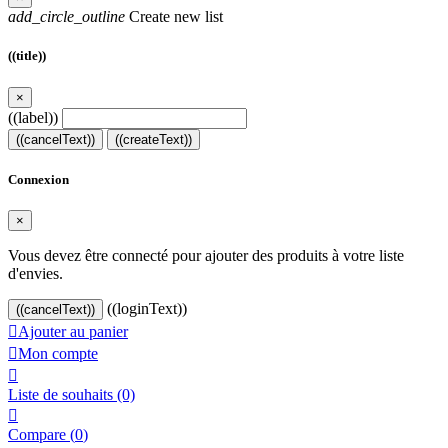
add_circle_outline
Create new list
((title))
×
((label))
((cancelText))
((createText))
Connexion
×
Vous devez être connecté pour ajouter des produits à votre liste
d'envies.
((loginText))
((cancelText))

Ajouter au panier

Mon compte

Liste de souhaits
(0)

Compare (
0
)