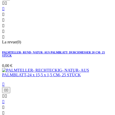








La revue(0)
PALMTELLER- RUND- NATUR- AUS PALMBLATT- DURCHMESSER 20 CM- 25
STÜCK
0,00 €







