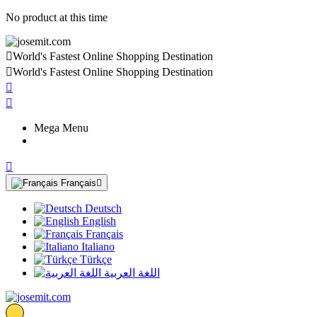
No product at this time

World's Fastest Online Shopping Destination

World's Fastest Online Shopping Destination


Mega Menu

Français

Deutsch
English
Français
Italiano
Türkçe
اللغة العربية