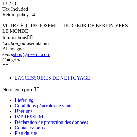
13,22 €
Tax Included
Return policy:14
VOTRE ÉQUIPE JOSEMIT : DU CŒUR DE BERLIN VERS
LE MONDE
Informations


location_on
josemit.com
Allemagne
email
shop@josemit.com
Category



ACCESSOIRES DE NETTOYAGE
Notre entreprise


Lieferung
Conditions générales de vente
Über uns
IMPRESSUM
Déclaration de protection des données
Contactez-nous
Plan du site