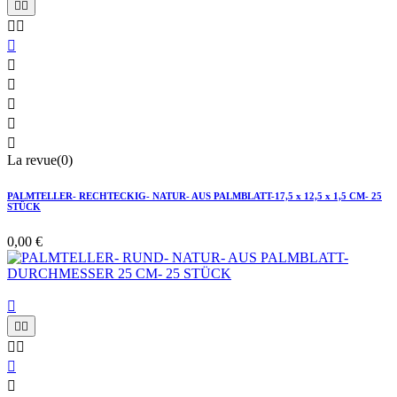










La revue(0)
PALMTELLER- RECHTECKIG- NATUR- AUS PALMBLATT-17,5 x 12,5 x 1,5 CM- 25
STÜCK
0,00 €






