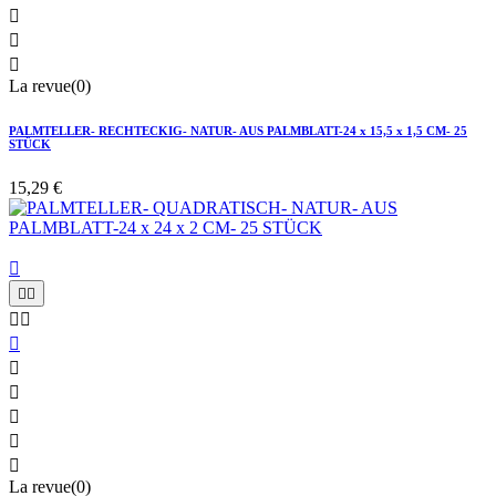



La revue(0)
PALMTELLER- RECHTECKIG- NATUR- AUS PALMBLATT-24 x 15,5 x 1,5 CM- 25
STÜCK
15,29 €











La revue(0)