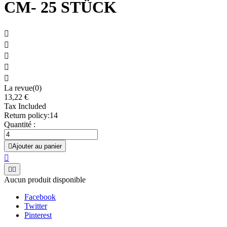
CM- 25 STÜCK





La revue(0)
13,22 €
Tax Included
Return policy:14
Quantité :

Ajouter au panier



Aucun produit disponible
Facebook
Twitter
Pinterest