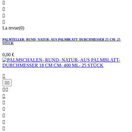




La revue(0)
PALMTELLER- RUND- NATUR- AUS PALMBLATT- DURCHMESSER 25 CM- 25
STÜCK
0,00 €










