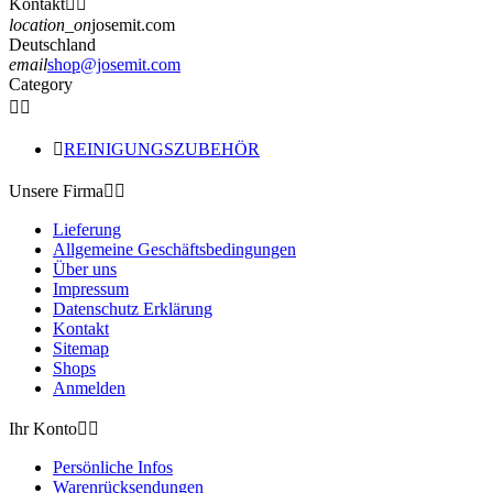
Kontakt


location_on
josemit.com
Deutschland
email
shop@josemit.com
Category



REINIGUNGSZUBEHÖR
Unsere Firma


Lieferung
Allgemeine Geschäftsbedingungen
Über uns
Impressum
Datenschutz Erklärung
Kontakt
Sitemap
Shops
Anmelden
Ihr Konto


Persönliche Infos
Warenrücksendungen