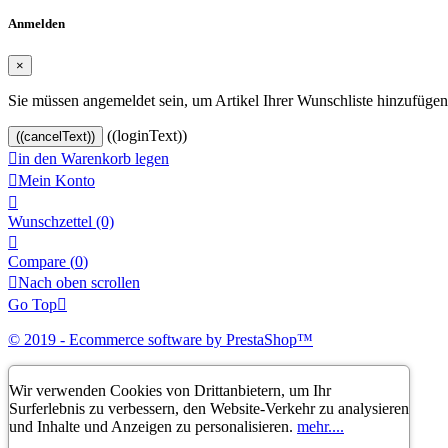
Anmelden
×
Sie müssen angemeldet sein, um Artikel Ihrer Wunschliste hinzufüge
((loginText))
((cancelText))

in den Warenkorb legen

Mein Konto

Wunschzettel
(0)

Compare (
0
)

Nach oben scrollen
Go Top

© 2019 - Ecommerce software by PrestaShop™
Wir verwenden Cookies von Drittanbietern, um Ihr
Surferlebnis zu verbessern, den Website-Verkehr zu analysieren
und Inhalte und Anzeigen zu personalisieren.
mehr....