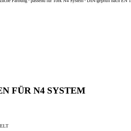
tzliche Färbung ∙ passend für Tork N4 System ∙ DIN-geprüft nach EN 
EN FÜR N4 SYSTEM
WELT