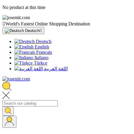
No product at this time

World's Fastest Online Shopping Destination
Deutsch

Deutsch
English
Français
Italiano
Türkçe
اللغة العربية