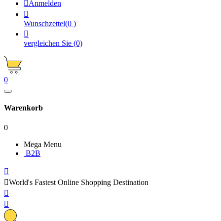

Anmelden

Wunschzettel
(0 )

vergleichen Sie
(0)
0
Warenkorb
0
Mega Menu
B2B


World's Fastest Online Shopping Destination

